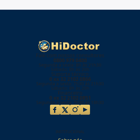
Fale com nossos consultores
0800 979 0400
Segunda a sexta: 8h às 21h30
Sábado: 8h às 20h
Suporte técnico
0 xx 32 2102 0866
Segunda a sexta: 7h30 às 21h30
Sábado: 8h às 20h
Financeiro
0 xx 32 2102 0851
Segunda a sexta: 7h30 às 18h30
INSTITUCIONAL