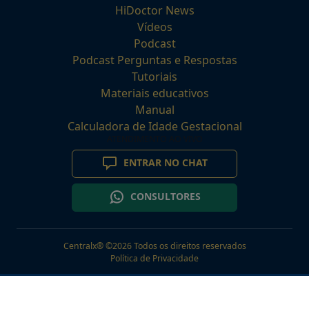
HiDoctor News
Vídeos
Podcast
Podcast Perguntas e Respostas
Tutoriais
Materiais educativos
Manual
Calculadora de Idade Gestacional
ATENDIMENTO AO VIVO
ENTRAR NO CHAT
CONSULTORES
Centralx® ©2026 Todos os direitos reservados
Política de Privacidade