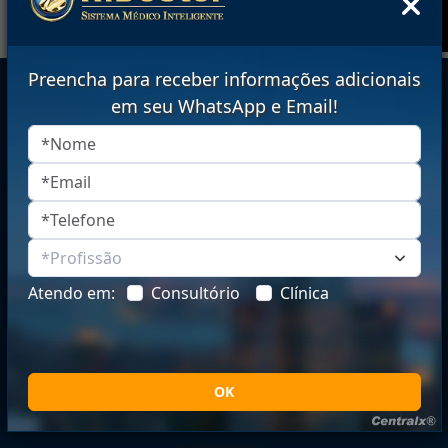
Preencha para receber informações adicionais
em seu WhatsApp e Email!
Fale com nossos consultores
0800 979 0400
Segunda a sexta: 8h às 21h30
Sábado: 8h às 20h
Suporte técnico
0 xx 32 2102 0866
Atendo em:
Consultório
Clínica
Segunda a sexta: 7h30 às 21h30
Sábado: 8h às 20h
Financeiro
0 xx 32 2102 0851
Segunda a sexta: 7h30 às 18h30
OK