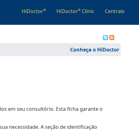
®
®
HiDoctor
HiDoctor
Clinic
Centralx
Conheça o HiDoctor
los em seu consultório. Esta ficha garante o
a necessidade. A seção de identificação