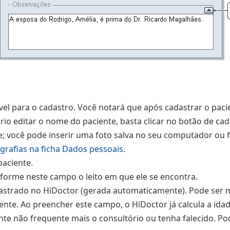
el para o cadastro. Você notará que após cadastrar o paci
ário editar o nome do paciente, basta clicar no botão de ca
; você pode inserir uma foto salva no seu computador ou fo
ografias na ficha Dados pessoais
.
paciente.
nforme neste campo o leito em que ele se encontra.
astrado no HiDoctor (gerada automaticamente). Pode ser m
nte. Ao preencher este campo, o HiDoctor já calcula a idad
e não frequente mais o consultório ou tenha falecido. Pode