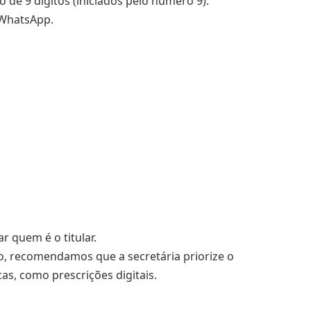
de 9 dígitos (iniciados pelo número 9).
 WhatsApp.
 quem é o titular.
, recomendamos que a secretária priorize o
s, como prescrições digitais.