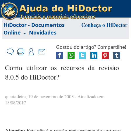
Conheça o HiDoctor
HiDoctor - Documentos
-
Online
Novidades
Gostou do artigo? Compartilhe!
Como utilizar os recursos da revisão
8.0.5 do HiDoctor?
quarta-feira, 19 de novembro de 2008
- Atualizado em
18/08/2017
Atenção:
Esta não é a versão mais recente do software.