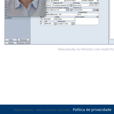
Teleconsulta no HiDoctor com modo Pict
Política de privacidade
©2026 Centralx - Todos os direitos reservados -