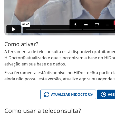
Como ativar?
A ferramenta de teleconsulta está disponível gratuitam
HiDoctor® atualizado e que sincronizam a base no HiDoct
ativação em sua base de dados.
Essa ferramenta está disponível no HiDoctor® a partir da
ainda não possui esta versão, atualize agora ou agende 
ATUALIZAR HIDOCTOR®
AGE
Como usar a teleconsulta?