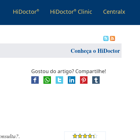
HiDoctor
HiDoctor
Clinic
Centralx
®
®
Conheça o HiDoctor
Gostou do artigo? Compartilhe!
onsulta?
.