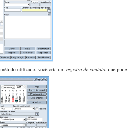
método utilizado, você cria um
registro de contato
, que pode