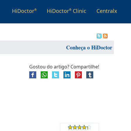
HiDoctor
HiDoctor
Clinic
Centralx
®
®
Conheça o HiDoctor
Gostou do artigo? Compartilhe!