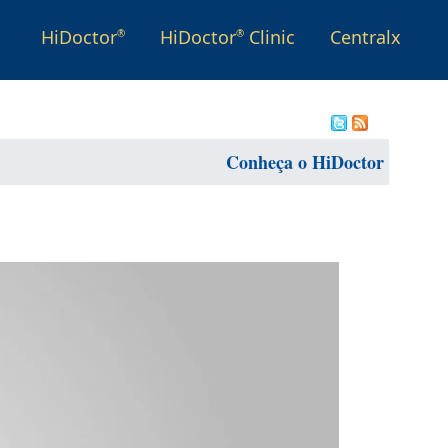
HiDoctor
HiDoctor
Clinic
Centralx
®
®
Conheça o HiDoctor