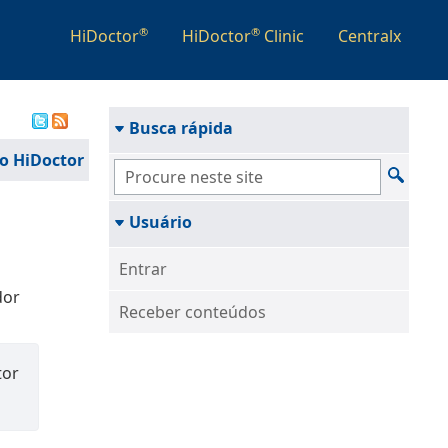
®
®
HiDoctor
HiDoctor
Clinic
Centralx
Busca rápida
o HiDoctor
Usuário
Entrar
dor
Receber conteúdos
tor