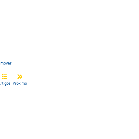
emover
rtigos
Próximo