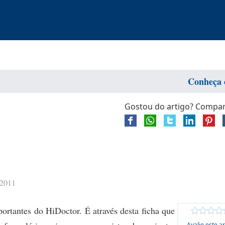
Conheça 
Gostou do artigo? Compart
/2011
ortantes do HiDoctor. É através desta ficha que
Avalie este ar