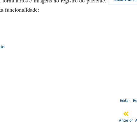
, formulários e imagens no registro do paciente.
a funcionalidade:
nte
Editar
-
R
Anterior
A