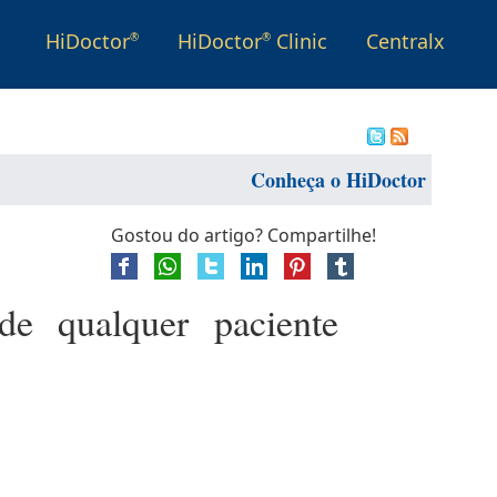
HiDoctor
HiDoctor
Clinic
Centralx
®
®
Conheça o HiDoctor
Gostou do artigo? Compartilhe!
de qualquer paciente