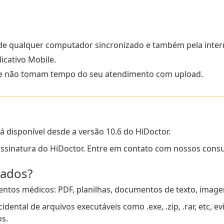
 de qualquer computador sincronizado e também pela inter
icativo Mobile.
 e não tomam tempo do seu atendimento com upload.
 disponível desde a versão 10.6 do HiDoctor.
assinatura do HiDoctor. Entre em contato com nossos consul
xados?
os médicos: PDF, planilhas, documentos de texto, imagen
dental de arquivos executáveis como .exe, .zip, .rar, etc, 
os.