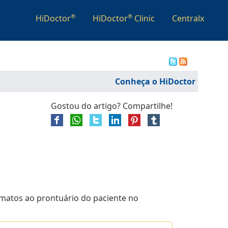
®
®
HiDoctor
HiDoctor
Clinic
Centralx
Conheça o HiDoctor
Gostou do artigo? Compartilhe!
matos ao prontuário do paciente no