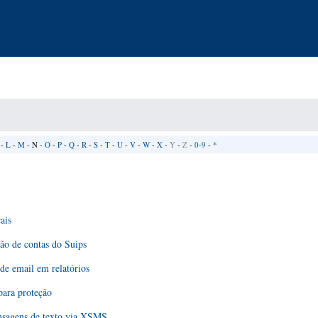
-
L
-
M
- N -
O
-
P
-
Q
-
R
-
S
-
T
-
U
-
V
-
W
-
X
-
Y
-
Z
-
0-9
-
*
ais
ção de contas do Suips
 de email em relatórios
para proteção
nsagens de texto via XSMS