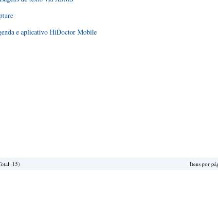
pture
genda e aplicativo HiDoctor Mobile
otal: 15)
Itens por pá