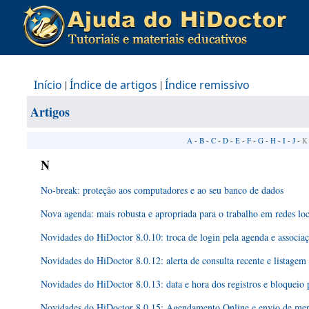
Início
|
Índice de artigos
|
Índice remissivo
Artigos
A
-
B
-
C
-
D
-
E
-
F
-
G
-
H
-
I
-
J
-
K
N
No-break: proteção aos computadores e ao seu banco de dados
Nova agenda: mais robusta e apropriada para o trabalho em redes loc
Novidades do HiDoctor 8.0.10: troca de login pela agenda e associa
Novidades do HiDoctor 8.0.12: alerta de consulta recente e listagem
Novidades do HiDoctor 8.0.13: data e hora dos registros e bloqueio 
Novidades do HiDoctor 8.0.15: Agendamento Online e envio de me