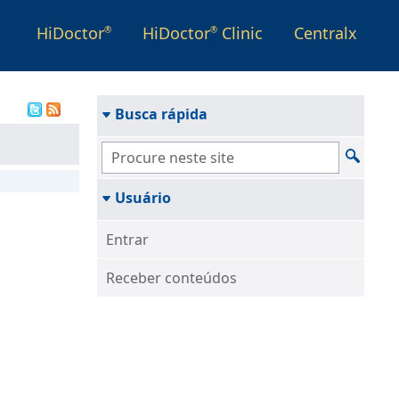
HiDoctor
HiDoctor
Clinic
Centralx
®
®
Busca rápida
Usuário
Entrar
Receber conteúdos