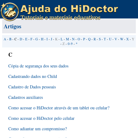
Artigos
A
-
B
- C -
D
-
E
-
F
-
G
-
H
-
I
-
J
-
K
-
L
-
M
-
N
-
O
-
P
-
Q
-
R
-
S
-
T
-
U
-
V
-
W
-
X
-
Y
-
Z
-
0-9
-
*
C
Cópia de segurança dos seus dados
Cadastrando dados no Child
Cadastro de Dados pessoais
Cadastros auxiliares
Como acessar o HiDoctor através de um tablet ou celular?
Como acessar o HiDoctor pelo celular
Como adiantar um compromisso?