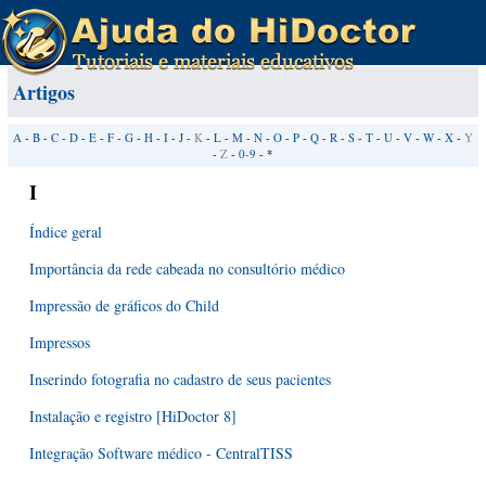
Artigos
A
-
B
-
C
-
D
-
E
-
F
-
G
-
H
-
I
-
J
-
K
-
L
-
M
-
N
-
O
-
P
-
Q
-
R
-
S
-
T
-
U
-
V
-
W
-
X
-
Y
-
Z
-
0-9
- *
I
Índice geral
Importância da rede cabeada no consultório médico
Impressão de gráficos do Child
Impressos
Inserindo fotografia no cadastro de seus pacientes
Instalação e registro [HiDoctor 8]
Integração Software médico - CentralTISS