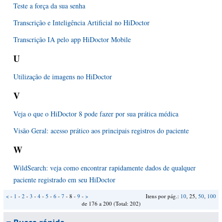
Teste a força da sua senha
Transcrição e Inteligência Artificial no HiDoctor
Transcrição IA pelo app HiDoctor Mobile
U
Utilização de imagens no HiDoctor
V
Veja o que o HiDoctor 8 pode fazer por sua prática médica
Visão Geral: acesso prático aos principais registros do paciente
W
WildSearch: veja como encontrar rapidamente dados de qualquer
paciente registrado em seu HiDoctor
<
-
1
-
2
-
3
-
4
-
5
-
6
-
7
- 8 -
9
-
>
Itens por pág.:
10
, 25,
50
,
100
de 176 a 200 (Total: 202)