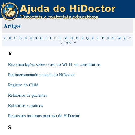
Artigos
A
-
B
-
C
-
D
-
E
-
F
-
G
-
H
-
I
-
J
-
K
-
L
-
M
-
N
-
O
-
P
-
Q
-
R
-
S
-
T
-
U
-
V
-
W
-
X
-
Y
-
Z
-
0-9
- *
R
Recomendações sobre o uso do Wi-Fi em consultórios
Redimensionando a janela do HiDoctor
Registro do Child
Relatórios de pacientes
Relatórios e gráficos
Requisitos mínimos para uso do HiDoctor
S