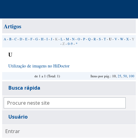
Artigos
A
-
B
-
C
-
D
-
E
-
F
-
G
-
H
-
I
-
J
-
K
-
L
-
M
-
N
-
O
-
P
-
Q
-
R
-
S
-
T
- U -
V
-
W
-
X
-
Y
-
Z
-
0-9
-
*
U
Utilização de imagens no HiDoctor
de 1 a 1 (Total: 1)
Itens por pág.: 10,
25
,
50
,
100
Busca rápida
Usuário
Entrar