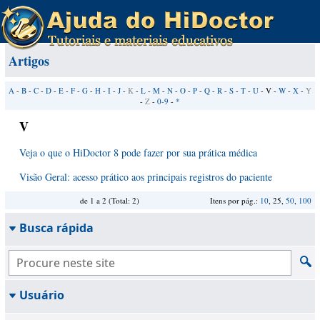
Artigos
A
-
B
-
C
-
D
-
E
-
F
-
G
-
H
-
I
-
J
-
K
-
L
-
M
-
N
-
O
-
P
-
Q
-
R
-
S
-
T
-
U
- V -
W
-
X
-
Y
-
Z
-
0-9
-
*
V
Veja o que o HiDoctor 8 pode fazer por sua prática médica
Visão Geral: acesso prático aos principais registros do paciente
de 1 a 2 (Total: 2)
Itens por pág.:
10
, 25,
50
,
100
Busca rápida
Usuário