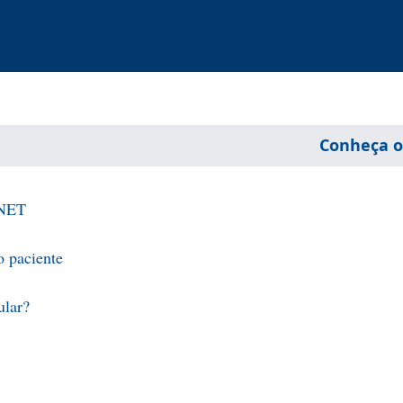
Conheça o
 NET
o paciente
ular?