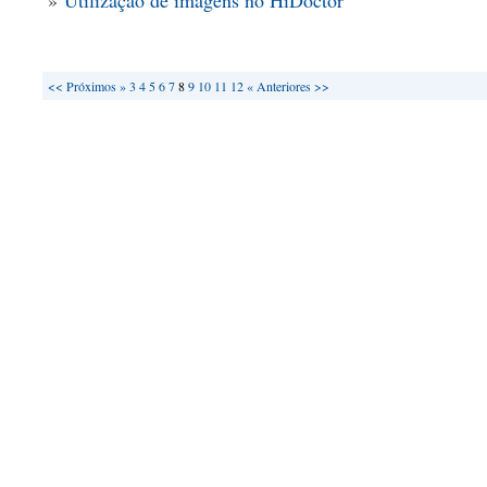
»
Utilização de imagens no HiDoctor
<<
Próximos »
3
4
5
6
7
8
9
10
11
12
« Anteriores
>>