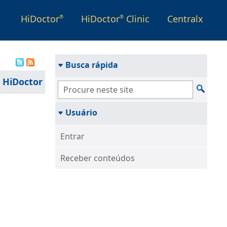
HiDoctor
HiDoctor
Clinic
Centralx
®
®
Busca rápida
 HiDoctor
Usuário
Entrar
Receber conteúdos