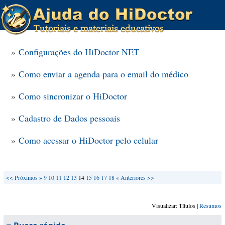
»
Configurações do HiDoctor NET
»
Como enviar a agenda para o email do médico
»
Como sincronizar o HiDoctor
»
Cadastro de Dados pessoais
»
Como acessar o HiDoctor pelo celular
<<
Próximos »
9
10
11
12
13
14
15
16
17
18
« Anteriores
>>
Visualizar: Títulos |
Resumos