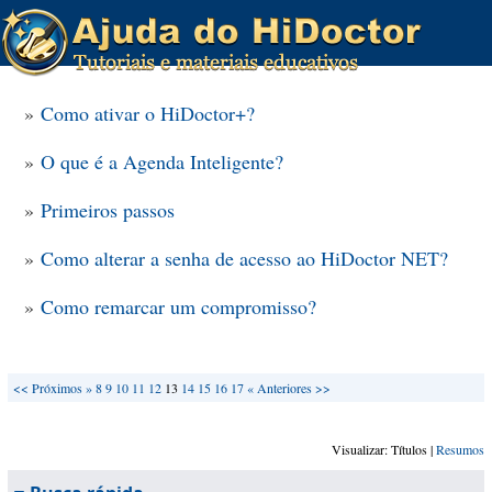
»
Como ativar o HiDoctor+?
»
O que é a Agenda Inteligente?
»
Primeiros passos
»
Como alterar a senha de acesso ao HiDoctor NET?
»
Como remarcar um compromisso?
<<
Próximos »
8
9
10
11
12
13
14
15
16
17
« Anteriores
>>
Visualizar: Títulos |
Resumos