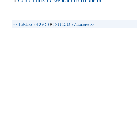
»
Como utilizar a webcam no HiDoctor?
<<
Próximos »
4
5
6
7
8
9
10
11
12
13
« Anteriores
>>