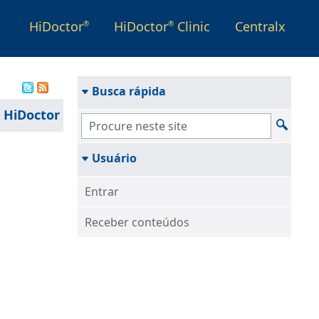
HiDoctor
HiDoctor
Clinic
Centralx
®
®
Busca rápida
 HiDoctor
Usuário
Entrar
Receber conteúdos