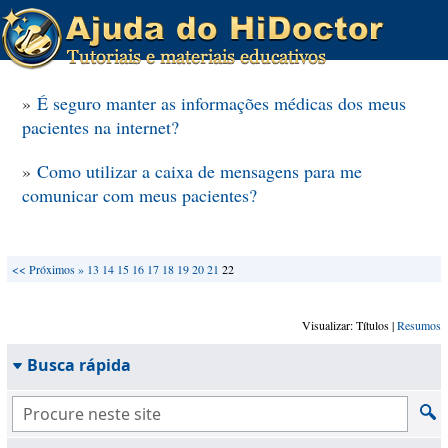
»
É seguro manter as informações médicas dos meus
pacientes na internet?
»
Como utilizar a caixa de mensagens para me
comunicar com meus pacientes?
<<
Próximos »
13
14
15
16
17
18
19
20
21
22
Visualizar: Títulos |
Resumos
Busca rápida