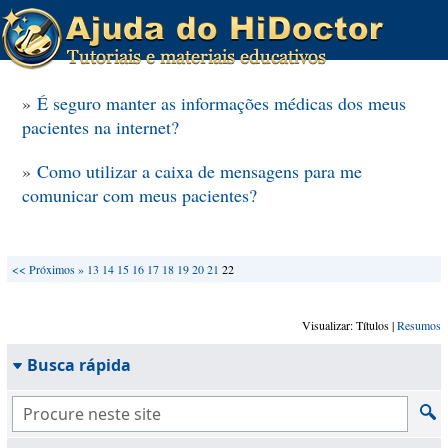
»
É seguro manter as informações médicas dos meus
pacientes na internet?
»
Como utilizar a caixa de mensagens para me
comunicar com meus pacientes?
<<
Próximos »
13
14
15
16
17
18
19
20
21
22
Visualizar: Títulos |
Resumos
Busca rápida