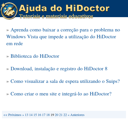
»
Aprenda como baixar a correção para o problema no
Windows Vista que impede a utilização do HiDoctor
em rede
»
Biblioteca do HiDoctor
»
Download, instalação e registro do HiDoctor 8
»
Como visualizar a sala de espera utilizando o Suips?
»
Como criar o meu site e integrá-lo ao HiDoctor?
<<
Próximos »
13
14
15
16
17
18
19
20
21
22
« Anteriores