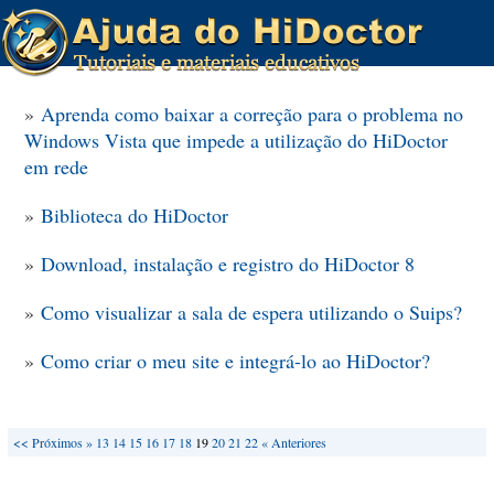
»
Aprenda como baixar a correção para o problema no
Windows Vista que impede a utilização do HiDoctor
em rede
»
Biblioteca do HiDoctor
»
Download, instalação e registro do HiDoctor 8
»
Como visualizar a sala de espera utilizando o Suips?
»
Como criar o meu site e integrá-lo ao HiDoctor?
<<
Próximos »
13
14
15
16
17
18
19
20
21
22
« Anteriores