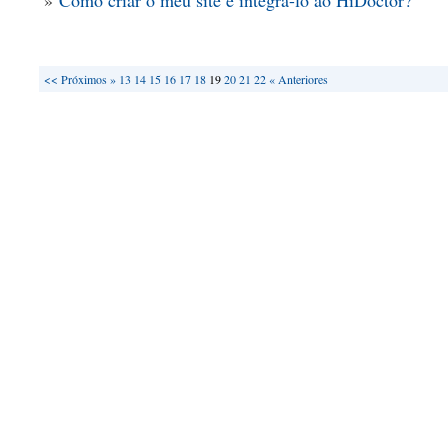
»
Como criar o meu site e integrá-lo ao HiDoctor?
<<
Próximos »
13
14
15
16
17
18
19
20
21
22
« Anteriores