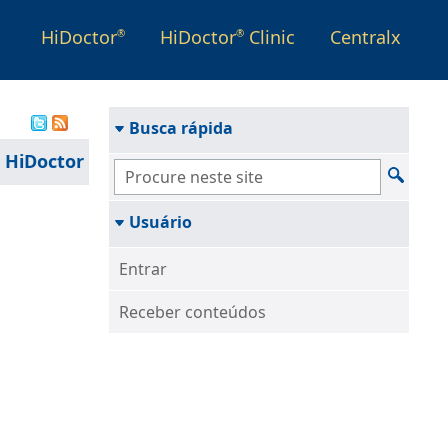
HiDoctor
HiDoctor
Clinic
Centralx
®
®
Busca rápida
 HiDoctor
Usuário
Entrar
Receber conteúdos