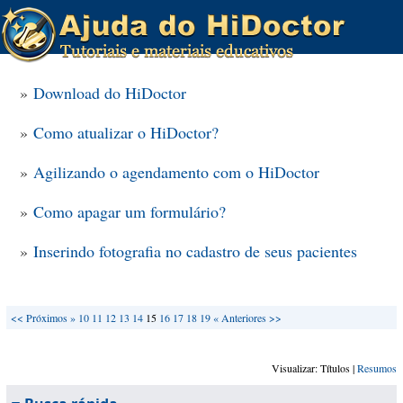
»
Download do HiDoctor
»
Como atualizar o HiDoctor?
»
Agilizando o agendamento com o HiDoctor
»
Como apagar um formulário?
»
Inserindo fotografia no cadastro de seus pacientes
<<
Próximos »
10
11
12
13
14
15
16
17
18
19
« Anteriores
>>
Visualizar: Títulos |
Resumos