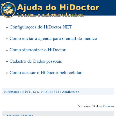
»
Configurações do HiDoctor NET
»
Como enviar a agenda para o email do médico
»
Como sincronizar o HiDoctor
»
Cadastro de Dados pessoais
»
Como acessar o HiDoctor pelo celular
<<
Próximos »
9
10
11
12
13
14
15
16
17
18
« Anteriores
>>
Visualizar: Títulos |
Resumos