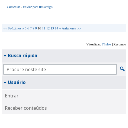
Comentar
-
Enviar para um amigo
<<
Próximos »
5
6
7
8
9
10
11
12
13
14
« Anteriores
>>
Visualizar:
Títulos
| Resumos
Busca rápida
Usuário
Entrar
Receber conteúdos