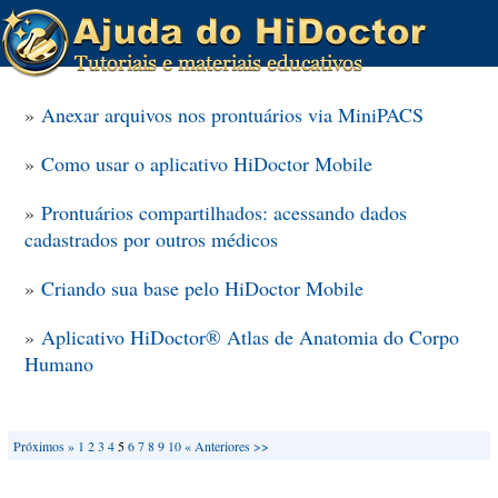
»
Anexar arquivos nos prontuários via MiniPACS
»
Como usar o aplicativo HiDoctor Mobile
»
Prontuários compartilhados: acessando dados
cadastrados por outros médicos
»
Criando sua base pelo HiDoctor Mobile
»
Aplicativo HiDoctor® Atlas de Anatomia do Corpo
Humano
Próximos »
1
2
3
4
5
6
7
8
9
10
« Anteriores
>>