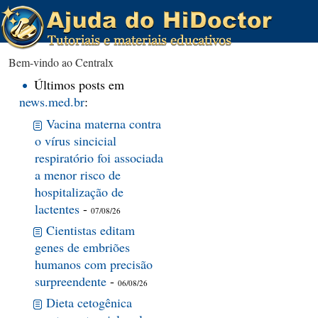
Bem-vindo ao Centralx
Últimos posts em
news.med.br
:
Vacina materna contra
o vírus sincicial
respiratório foi associada
a menor risco de
hospitalização de
lactentes
-
07/08/26
Cientistas editam
genes de embriões
humanos com precisão
surpreendente
-
06/08/26
Dieta cetogênica