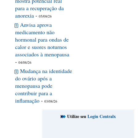
mostra potencial real
para a recuperação da
anorexia
-
05/08/26
Anvisa aprova
medicamento não
hormonal para ondas de
calor e suores noturnos
associados à menopausa
-
04/08/26
Mudança na identidade
do ovário após a
menopausa pode
contribuir para a
inflamação
-
03/08/26
Utilize seu
Login Centralx