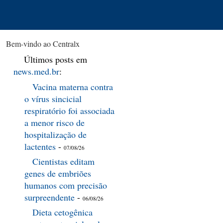
Bem-vindo ao Centralx
Últimos posts em
news.med.br
:
Vacina materna contra
o vírus sincicial
respiratório foi associada
a menor risco de
hospitalização de
lactentes
-
07/08/26
Cientistas editam
genes de embriões
humanos com precisão
surpreendente
-
06/08/26
Dieta cetogênica