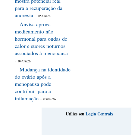
mostra potencial real
para a recuperação da
anorexia
-
05/08/26
Anvisa aprova
medicamento não
hormonal para ondas de
calor e suores noturnos
associados à menopausa
-
04/08/26
Mudança na identidade
do ovário após a
menopausa pode
contribuir para a
inflamação
-
03/08/26
Utilize seu
Login Centralx