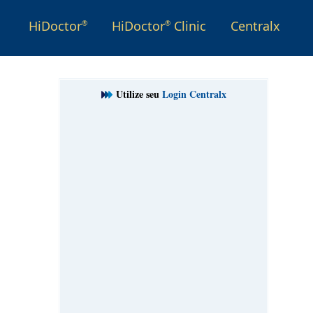
HiDoctor
HiDoctor
Clinic
Centralx
®
®
Utilize seu
Login Centralx