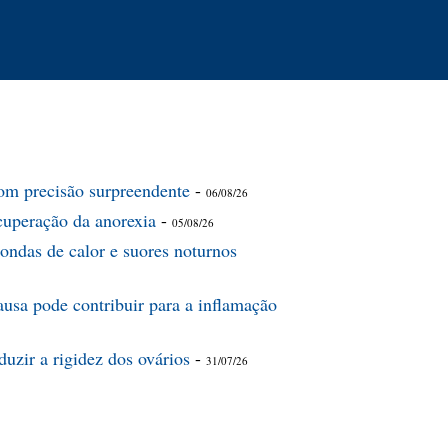
om precisão surpreendente
-
06/08/26
ecuperação da anorexia
-
05/08/26
ndas de calor e suores noturnos
usa pode contribuir para a inflamação
uzir a rigidez dos ovários
-
31/07/26