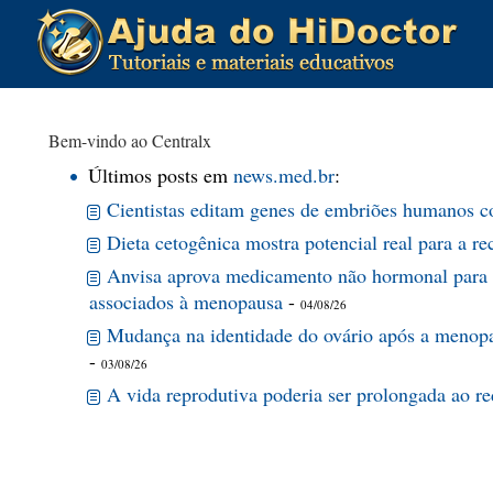
Bem-vindo ao Centralx
Últimos posts em
news.med.br
:
Cientistas editam genes de embriões humanos c
Dieta cetogênica mostra potencial real para a r
Anvisa aprova medicamento não hormonal para o
associados à menopausa
-
04/08/26
Mudança na identidade do ovário após a menopa
-
03/08/26
A vida reprodutiva poderia ser prolongada ao red