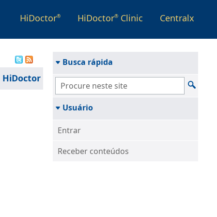
HiDoctor
HiDoctor
Clinic
Centralx
®
®
Busca rápida
 HiDoctor
Usuário
Entrar
Receber conteúdos