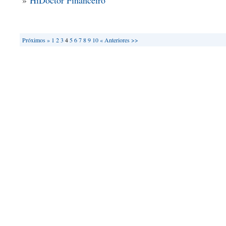
»
HiDoctor Financeiro
Próximos »
1
2
3
4
5
6
7
8
9
10
« Anteriores
>>