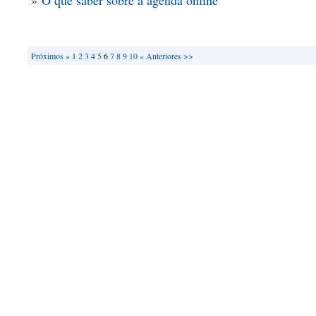
»
O que saber sobre a agenda online
Próximos »
1
2
3
4
5
6
7
8
9
10
« Anteriores
>>