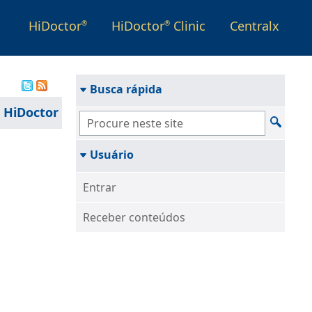
HiDoctor
HiDoctor
Clinic
Centralx
®
®
Busca rápida
 HiDoctor
Usuário
Entrar
Receber conteúdos