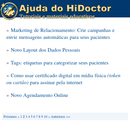
»
Marketing de Relacionamento: Crie campanhas e
envie mensagens automáticas para seus pacientes
»
Novo Layout dos Dados Pessoais
»
Tags: etiquetas para categorizar seus pacientes
»
Como usar certificado digital em mídia física
(token
ou cartão)
para assinar pela internet
»
Novo Agendamento Online
Próximos »
1
2
3
4
5
6
7
8
9
10
« Anteriores
>>