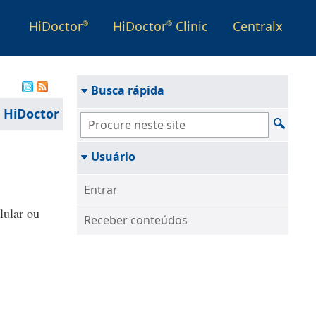
HiDoctor
HiDoctor
Clinic
Centralx
®
®
Busca rápida
 HiDoctor
Usuário
Entrar
lular ou
Receber conteúdos