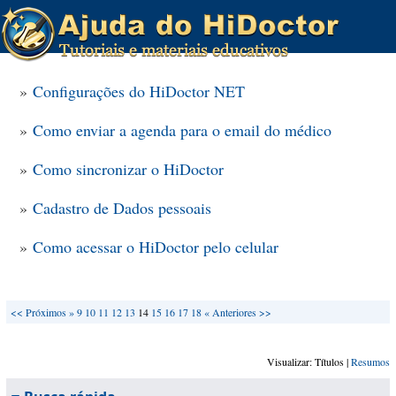
»
Configurações do HiDoctor NET
»
Como enviar a agenda para o email do médico
»
Como sincronizar o HiDoctor
»
Cadastro de Dados pessoais
»
Como acessar o HiDoctor pelo celular
<<
Próximos »
9
10
11
12
13
14
15
16
17
18
« Anteriores
>>
Visualizar: Títulos |
Resumos