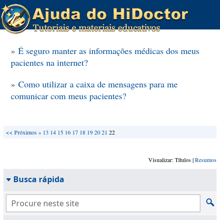
»
É seguro manter as informações médicas dos meus
pacientes na internet?
»
Como utilizar a caixa de mensagens para me
comunicar com meus pacientes?
<<
Próximos »
13
14
15
16
17
18
19
20
21
22
Visualizar: Títulos |
Resumos
Busca rápida