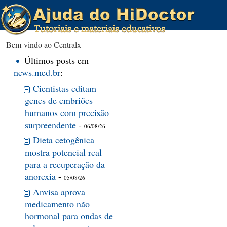
Bem-vindo ao Centralx
Últimos posts em
news.med.br
:
Cientistas editam
genes de embriões
humanos com precisão
surpreendente
-
06/08/26
Dieta cetogênica
mostra potencial real
para a recuperação da
anorexia
-
05/08/26
Anvisa aprova
medicamento não
hormonal para ondas de