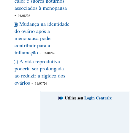
calor e suores noturnos
associados à menopausa
-
04/08/26
Mudança na identidade
do ovário após a
menopausa pode
contribuir para a
inflamação
-
03/08/26
A vida reprodutiva
poderia ser prolongada
ao reduzir a rigidez dos
ovários
-
31/07/26
Utilize seu
Login Centralx