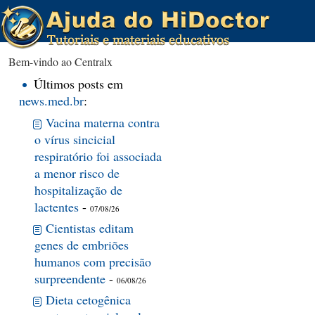
Bem-vindo ao Centralx
Últimos posts em
news.med.br
:
Vacina materna contra
o vírus sincicial
respiratório foi associada
a menor risco de
hospitalização de
lactentes
-
07/08/26
Cientistas editam
genes de embriões
humanos com precisão
surpreendente
-
06/08/26
Dieta cetogênica