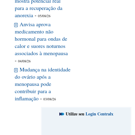
mostra potencial real
para a recuperação da
anorexia
-
05/08/26
Anvisa aprova
medicamento não
hormonal para ondas de
calor e suores noturnos
associados à menopausa
-
04/08/26
Mudança na identidade
do ovário após a
menopausa pode
contribuir para a
inflamação
-
03/08/26
Utilize seu
Login Centralx