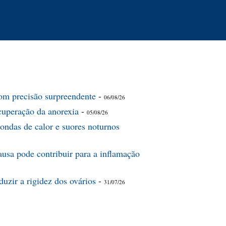
om precisão surpreendente
-
06/08/26
ecuperação da anorexia
-
05/08/26
ndas de calor e suores noturnos
usa pode contribuir para a inflamação
uzir a rigidez dos ovários
-
31/07/26