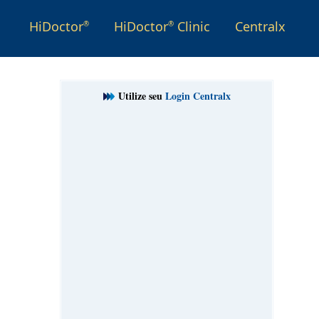
HiDoctor
HiDoctor
Clinic
Centralx
®
®
Utilize seu
Login Centralx