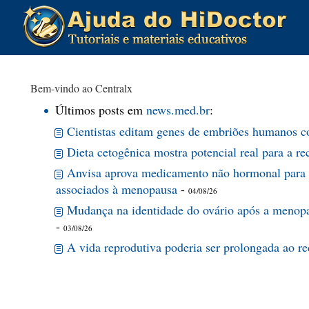
Bem-vindo ao Centralx
Últimos posts em
news.med.br
:
Cientistas editam genes de embriões humanos c
Dieta cetogênica mostra potencial real para a r
Anvisa aprova medicamento não hormonal para o
associados à menopausa
-
04/08/26
Mudança na identidade do ovário após a menopa
-
03/08/26
A vida reprodutiva poderia ser prolongada ao red