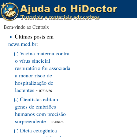
Bem-vindo ao Centralx
Últimos posts em
news.med.br
:
Vacina materna contra
o vírus sincicial
respiratório foi associada
a menor risco de
hospitalização de
lactentes
-
07/08/26
Cientistas editam
genes de embriões
humanos com precisão
surpreendente
-
06/08/26
Dieta cetogênica