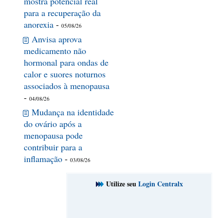
mostra potencial real
para a recuperação da
anorexia
-
05/08/26
Anvisa aprova
medicamento não
hormonal para ondas de
calor e suores noturnos
associados à menopausa
-
04/08/26
Mudança na identidade
do ovário após a
menopausa pode
contribuir para a
inflamação
-
03/08/26
Utilize seu
Login Centralx