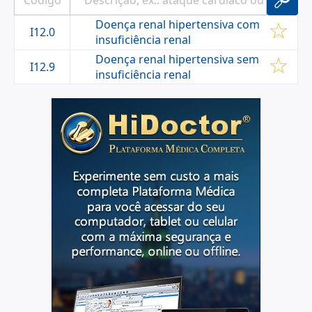
Descrição:
Hipertensão Renal
Doença renal hipertensiva com
Definição:
PRESSÃO SANGUÍNEA elevada e
I12.0
insuficiência renal
persistente devido a NERO
Doença renal hipertensiva sem
I12.9
insuficiência renal