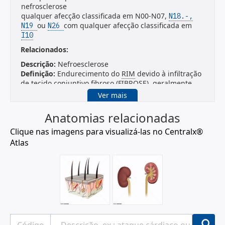
nefrosclerose
qualquer afecção classificada em N00-N07,
N18.-,
ou
com qualquer afecção classificada em
N19
N26
I10
Relacionados:
Descrição:
Nefroesclerose
Definição:
Endurecimento do
RIM
devido à infiltração
de
tecido conjuntivo
fibroso (FIBROSE), geralmente
causada por doenças renovasculares ou
Ver mais
HIPERTENSÃO crônica. Nefroesclerose leva a
ISQUEMIA renal.
Anatomias relacionadas
Clique nas imagens para visualizá-las no Centralx®
Descrição:
Hipertensão
Sinônimo:
Hipertensão Arterial;Hipertensão Arterial
Atlas
Sistêmica;Pressão Arterial Alta;Pressão Sanguínea Alta
Definição:
PRESSÃO ARTERIAL sistêmica
persistentemente alta. Com base em várias medições
(DETERMINAÇÃO DA PRESSÃO ARTERIAL), a
hipertensão é atualmente definida como sendo a
PRESSÃO SISTÓLICA repetidamente maior que 140
mm Hg ou a PRESSÃO DIASTÓLICA de 90 mm Hg ou
superior.