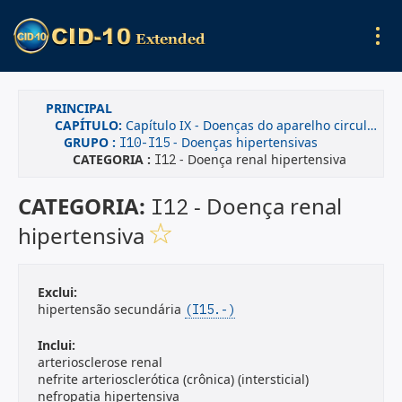
PRINCIPAL
CAPÍTULO:
Capítulo IX - Doenças do aparelho circulatório
GRUPO :
- Doenças hipertensivas
I10-I15
CATEGORIA :
- Doença renal hipertensiva
I12
CATEGORIA:
- Doença renal
I12
hipertensiva
Exclui:
hipertensão secundária
(I15.-)
Inclui:
arteriosclerose renal
nefrite arteriosclerótica (crônica) (intersticial)
nefropatia hipertensiva