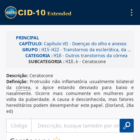
PRINCIPAL
CAPÍTULO:
Capítulo VII - Doenças do olho e anexos
GRUPO :
- Transtornos da esclerótica, da córnea, da íris e do corpo ciliar
H15-H22
CATEGORIA :
- Outros transtornos da córnea
H18
SUBCATEGORIA :
- Ceratocone
H18.6
Descrição:
Ceratocone
Definição:
Protrusão não inflamatória usualmente bilateral
da
córnea
, o ápice estando desviado para baixo e
nasalmente. Ocorre mais comumente em mulheres por
volta da puberdade. A causa é desconhecida, mas fatores
hereditários podem desempenhar este papel. (Dorland, 28a
ed)