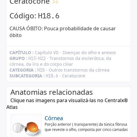
Ceratocone
Código:
H18.6
CAUSA ÓBITO: Pouca probabilidade de causar
óbito
CAPÍTULO :
Capítulo VII - Doenças do olho e anexos
GRUPO :
- Transtornos da esclerótica, da
H15-H22
córnea, da íris e do corpo ciliar
CATEGORIA :
- Outros transtornos da córnea
H18
SUBCATEGORIA :
- Ceratocone
H18.6
Anatomias relacionadas
Clique nas imagens para visualizá-las no Centralx®
Atlas
Córnea
Porção anterior ( transparente) da túnica fibrosa
que reveste o olho, composta por cinco camadas