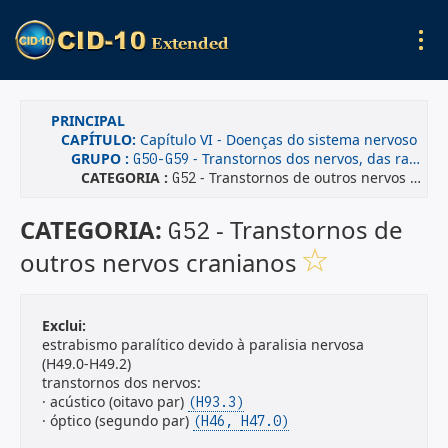
PRINCIPAL
CAPÍTULO:
Capítulo VI - Doenças do sistema nervoso
GRUPO :
- Transtornos dos nervos, das raízes e dos plexos nervosos
G50-G59
CATEGORIA :
- Transtornos de outros nervos cranianos
G52
CATEGORIA:
- Transtornos de
G52
outros nervos cranianos
Exclui:
estrabismo paralítico devido à paralisia nervosa
(H49.0-H49.2)
transtornos dos nervos:
· acústico (oitavo par)
(H93.3)
· óptico (segundo par)
(H46,
H47.0)