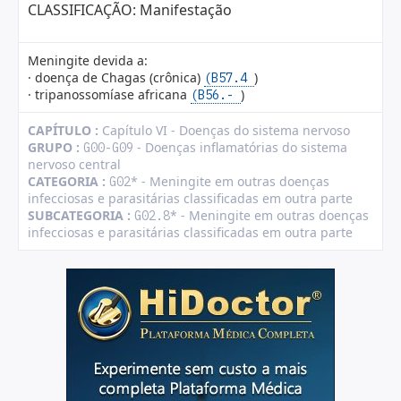
CLASSIFICAÇÃO: Manifestação
Meningite devida a:
· doença de Chagas (crônica)
)
(B57.4
· tripanossomíase africana
)
(B56.-
CAPÍTULO :
Capítulo VI - Doenças do sistema nervoso
GRUPO :
- Doenças inflamatórias do sistema
G00-G09
nervoso central
CATEGORIA :
* - Meningite em outras doenças
G02
infecciosas e parasitárias classificadas em outra parte
SUBCATEGORIA :
* - Meningite em outras doenças
G02.8
infecciosas e parasitárias classificadas em outra parte