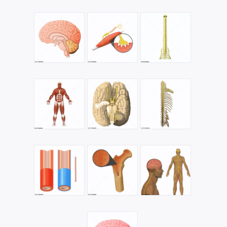
Neurológicas;Transtorno Neurológico;Transtornos
Neurológicos
Definição:
Doenças do
sistema nervoso
central e
periférico. Estas incluem distúrbios do
cérebro
,
medula
espinhal, nervos cranianos, nervos
periféricos, raizes nervosas, sistema nervoso
autônomo,
junção neuromuscular
e
músculos
.
Descrição:
Meningites Bacterianas
Sinônimo:
Meningite Bacteriana;Meningite por
Bactéria;Meningite por Bactérias;Meningites por
Bactérias
Definição:
Infecções bacterianas das leptomeninges e
do espaço subaracnoide, frequentemente
acometendo o córtex cerebral, nervos cranianos,
vasos sanguíneos
cerebrais,
medula
espinhal e raizes
nervosas.