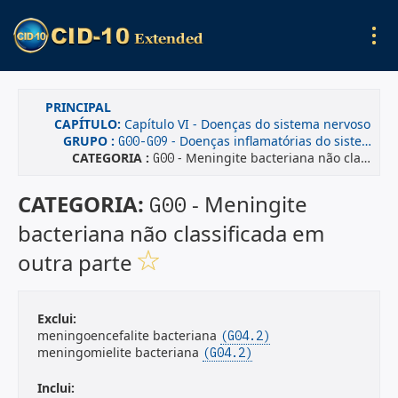
PRINCIPAL
CAPÍTULO:
Capítulo VI - Doenças do sistema nervoso
GRUPO :
- Doenças inflamatórias do sistema nervoso central
G00-G09
CATEGORIA :
- Meningite bacteriana não classificada em outra parte
G00
CATEGORIA:
- Meningite
G00
bacteriana não classificada em
outra parte
Exclui:
meningoencefalite bacteriana
(G04.2)
meningomielite bacteriana
(G04.2)
Inclui: