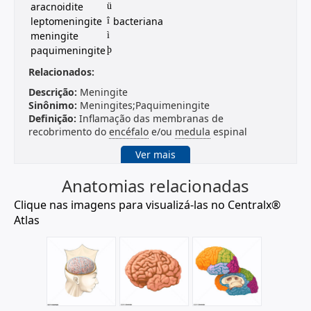
aracnoidite
ü
leptomeningite
bacteriana
î
meningite
ì
paquimeningite
þ
Relacionados:
Descrição:
Meningite
Sinônimo:
Meningites;Paquimeningite
Definição:
Inflamação das membranas de
recobrimento do
encéfalo
e/ou
medula
espinal
constituída por PIA MATER,
ARACNOIDE
e DURA
Ver mais
MATER. Infecções virais, bacterianas e fúngicas são as
causas mais comuns desta afecção, porém
Anatomias relacionadas
HEMORRAGIA SUBARACNÓIDEA, irritação química
(meningite química), afecções granulomatosas,
Clique nas imagens para visualizá-las no Centralx®
afecções neoplásicas (MENINGITE CARCINOMATOSA)
Atlas
e outras afecções inflamatórias podem produzir esta
síndrome. (Tradução livre do original: Joynt, Clinical
Neurology, 1994, Ch24, p6)
Descrição:
Doenças do Sistema Nervoso
Sinônimo:
Distúrbio Neurológico;Distúrbios
Neurológicos;Perturbação Neurológica;Perturbações