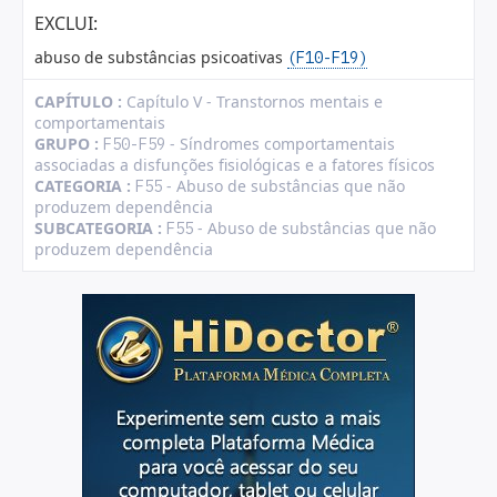
EXCLUI:
abuso de substâncias psicoativas
(F10-F19)
CAPÍTULO :
Capítulo V - Transtornos mentais e
comportamentais
GRUPO :
- Síndromes comportamentais
F50-F59
associadas a disfunções fisiológicas e a fatores físicos
CATEGORIA :
- Abuso de substâncias que não
F55
produzem dependência
SUBCATEGORIA :
- Abuso de substâncias que não
F55
produzem dependência