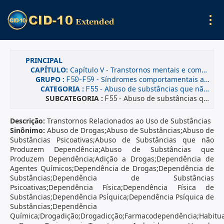
PRINCIPAL
CAPÍTULO:
Capítulo V - Transtornos mentais e comportamentais
GRUPO :
- Síndromes comportamentais associadas a disfunções fisiológicas e a fatores físicos
F50-F59
CATEGORIA :
- Abuso de substâncias que não produzem dependência
F55
SUBCATEGORIA :
- Abuso de substâncias que não produzem dependência
F55
Descrição:
Transtornos Relacionados ao Uso de Substâncias
Sinônimo:
Abuso de Drogas;Abuso de Substâncias;Abuso de
Substâncias Psicoativas;Abuso de Substâncias que não
Produzem Dependência;Abuso de Substâncias que
Produzem Dependência;Adição a Drogas;Dependência de
Agentes Químicos;Dependência de Drogas;Dependência de
Substâncias;Dependência de Substâncias
Psicoativas;Dependência Física;Dependência Física de
Substâncias;Dependência Psíquica;Dependência Psíquica de
Substâncias;Dependência
Química;Drogadição;Drogadicção;Farmacodependência;Habitu