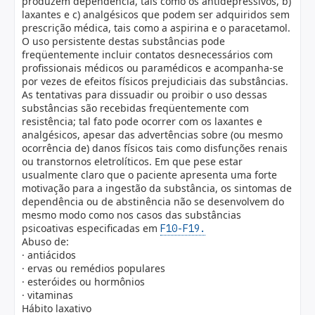
produzem dependência, tais como os antidepressivos, b)
laxantes e c) analgésicos que podem ser adquiridos sem
prescrição médica, tais como a aspirina e o paracetamol.
O uso persistente destas substâncias pode
freqüentemente incluir contatos desnecessários com
profissionais médicos ou paramédicos e acompanha-se
por vezes de efeitos físicos prejudiciais das substâncias.
As tentativas para dissuadir ou proibir o uso dessas
substâncias são recebidas freqüentemente com
resistência; tal fato pode ocorrer com os laxantes e
analgésicos, apesar das advertências sobre (ou mesmo
ocorrência de) danos físicos tais como disfunções renais
ou transtornos eletrolíticos. Em que pese estar
usualmente claro que o paciente apresenta uma forte
motivação para a ingestão da substância, os sintomas de
dependência ou de abstinência não se desenvolvem do
mesmo modo como nos casos das substâncias
psicoativas especificadas em
F10-F19.
Abuso de:
· antiácidos
· ervas ou remédios populares
· esteróides ou hormônios
· vitaminas
Hábito laxativo